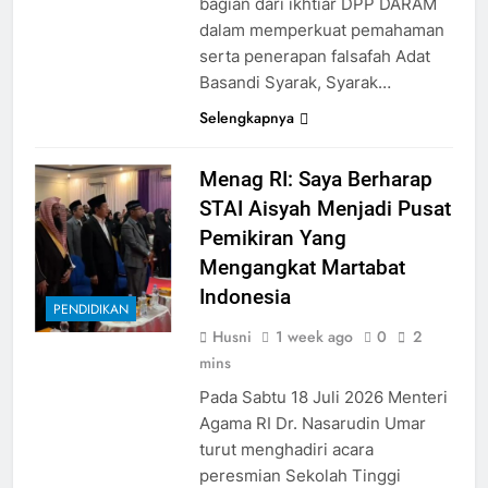
bagian dari ikhtiar DPP DARAM
dalam memperkuat pemahaman
serta penerapan falsafah Adat
Basandi Syarak, Syarak…
Selengkapnya
Menag RI: Saya Berharap
STAI Aisyah Menjadi Pusat
Pemikiran Yang
Mengangkat Martabat
Indonesia
PENDIDIKAN
Husni
1 week ago
0
2
mins
Pada Sabtu 18 Juli 2026 Menteri
Agama RI Dr. Nasarudin Umar
turut menghadiri acara
peresmian Sekolah Tinggi