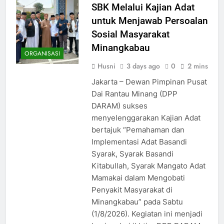
SBK Melalui Kajian Adat
untuk Menjawab Persoalan
Sosial Masyarakat
Minangkabau
ORGANISASI
Husni
3 days ago
0
2 mins
Jakarta – Dewan Pimpinan Pusat
Dai Rantau Minang (DPP
DARAM) sukses
menyelenggarakan Kajian Adat
bertajuk “Pemahaman dan
Implementasi Adat Basandi
Syarak, Syarak Basandi
Kitabullah, Syarak Mangato Adat
Mamakai dalam Mengobati
Penyakit Masyarakat di
Minangkabau” pada Sabtu
(1/8/2026). Kegiatan ini menjadi