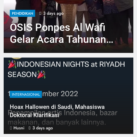
3 days ago
PENDIDIKAN
OSIS Ponpes Al Wafi
Gelar Acara Tahunan
Wafifest 2026, Acara
Keren 100% Karya
Santri
INTERNASIONAL
Hoax Hallowen di Saudi, Mahasiswa
Doktoral Klarifikasi
Husni
3 days ago