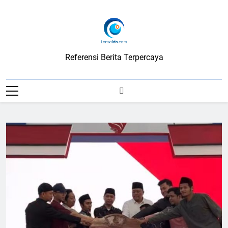
Skip
to
content
LensaIDN
Referensi Berita Terpercaya