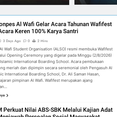
nternational Boarding School, Dr.
Mengobati Penyakit Ma
Husni
3 Days A
i. Wafifest merupakan ajang
ini menjadi bagian d
penerapan falsafah Ad
onpes Al Wafi Gelar Acara Tahunan Wafifest
Acara Keren 100% Karya Santri
3 Days Ago
0
2 Mins
l Wafi Student Organisation (ALSO) resmi membuka Wafifest
alui Opening Ceremony yang digelar pada Minggu (2/8/2026)
i Islamic International Boarding School. Acara pembukaan
ng meriah dan dipimpin secara seremonial oleh Pengasuh Al
mic International Boarding School, Dr. Ali Saman Hasan,
ajaran pimpinan Al Wafi. Wafifest merupakan ajang
aan…
nya
Perkuat Nilai ABS-SBK Melalui Kajian Adat
Menjawab Persoalan Sosial Masyarakat