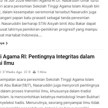
u 18 Juli 2026 Menteri Agama RI Dr. Nasarudin Umar turut
i acara peresmian Sekolah Tinggi Agama Islam Aisyah bin
, dalam kesempatan seremonial tersebut Nasarudin juga
ngani papan batu prasasti sebagai tanda peresmian
. Nasaruddin berharap STAI Aisyah binti Abu Bakar dapat
usat lahirnya pemikiran-pemikiran progresif yang mampu
at martabat Indonesia….
nya
i Agama RI: Pentingnya Integritas dalam
i Ilmu
2 Weeks Ago
0
1 Mins
sempatan acara peresmian Sekolah Tinggi Agama Islam
nti Abu Bakar(18/7), Nasaruddin juga menyoroti pentingnya
s dalam proses transmisi ilmu, khususnya dalam tradisi
Islam. Ia mencontohkan ketatnya metodologi Imam Bukhari
yeleksi hadis. Menurutnya, seorang penyampai ilmu tidak