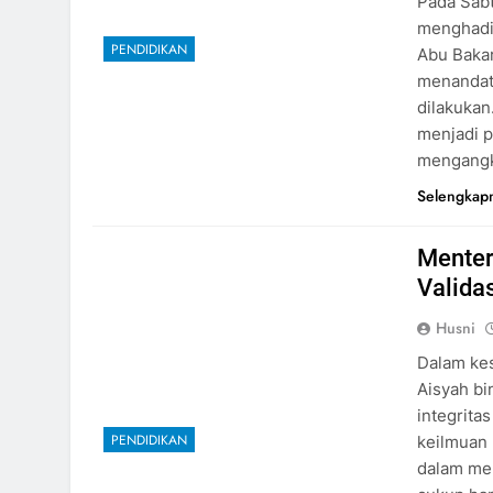
Pada Sabt
menghadir
PENDIDIKAN
Abu Bakar
menandata
dilakukan
menjadi p
mengangk
Selengkap
Menter
Validas
Husni
Dalam ke
Aisyah bi
integrita
PENDIDIKAN
keilmuan 
dalam men