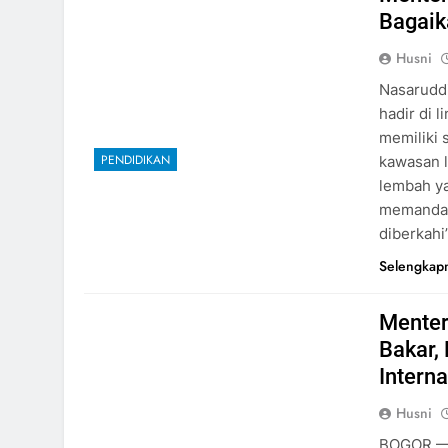
Bagaik
Husni
Nasaruddi
hadir di 
memiliki 
PENDIDIKAN
kawasan 
lembah ya
memandan
diberkahi
Selengkap
Menter
Bakar,
Intern
Husni
BOGOR — 