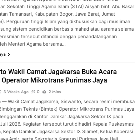
n Sekolah Tinggi Agama Islam (STAI) Aisyah binti Abu Bakar
tan Tamansari, Kabupaten Bogor, Jawa Barat, Jumat
6). Perguruan tinggi Islam yang dikhususkan bagi muslimah
usung sistem pendidikan berbasis mahad atau asrama selama
Peresmian tersebut ditandai dengan penandatanganan
 oleh Menteri Agama bersama…
nya
to Wakil Camat Jagakarsa Buka Acara
 Operator Mikrotrans Purimas Jaya
3 Weeks Ago
0
2 Mins
a — Wakil Camat Jagakarsa, Siswanto, secara resmi membuka
Bimbingan Teknis (Bimtek) Operator Mikrotrans Purimas Jaya
lenggarakan di Kantor Damkar Jagakarsa Sektor IX pada
 Juli 2026. Kegiatan tersebut turut dihadiri Kepala Puskesmas
, Kepala Damkar Jagakarsa Sektor IX Slamet, Ketua Koperasi
aya Amir, serta Sekretaris Koperasi Purimas Jaya Haji