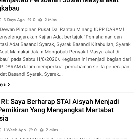
gkabau
3 Days Ago
0
2 Mins
– Dewan Pimpinan Pusat Dai Rantau Minang (DPP DARAM)
enyelenggarakan Kajian Adat bertajuk “Pemahaman dan
asi Adat Basandi Syarak, Syarak Basandi Kitabullah, Syarak
Adat Mamakai dalam Mengobati Penyakit Masyarakat di
au” pada Sabtu (1/8/2026). Kegiatan ini menjadi bagian dari
DPP DARAM dalam memperkuat pemahaman serta penerapan
Adat Basandi Syarak, Syarak…
nya
RI: Saya Berharap STAI Aisyah Menjadi
Pemikiran Yang Mengangkat Martabat
sia
1 Week Ago
0
2 Mins