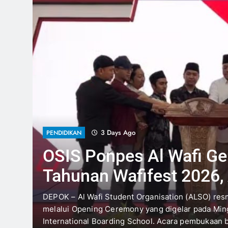
3 Days Ago
PENDIDIKAN
OSIS Ponpes Al Wafi Ge
Tahunan Wafifest 2026,
100% Karya Santri
 Abu
DEPOK – Al Wafi Student Organisation (ALSO) re
melalui Opening Ceremony yang digelar pada Mingg
atnya
International Boarding School. Acara pembukaan 