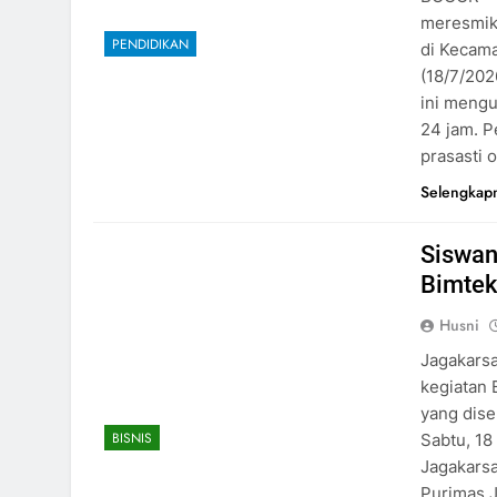
meresmika
PENDIDIKAN
di Kecama
(18/7/202
ini meng
24 jam. 
prasasti
Selengkap
Siswan
Bimtek
Husni
Jagakars
kegiatan 
yang dise
BISNIS
Sabtu, 18
Jagakarsa
Purimas J