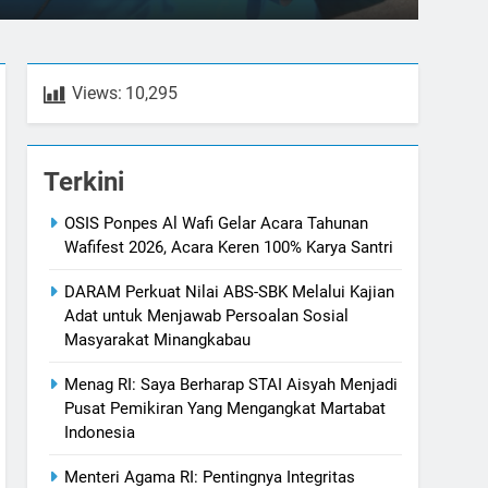
syarakat di Minangkabau” pada Sabtu (1/8/2026). Kegiatan
go
ari ikhtiar DPP DARAM dalam memperkuat pemahaman serta
at Basandi Syarak, Syarak…
Views:
10,295
Terkini
OSIS Ponpes Al Wafi Gelar Acara Tahunan
Wafifest 2026, Acara Keren 100% Karya Santri
DARAM Perkuat Nilai ABS-SBK Melalui Kajian
Adat untuk Menjawab Persoalan Sosial
Masyarakat Minangkabau
Menag RI: Saya Berharap STAI Aisyah Menjadi
Pusat Pemikiran Yang Mengangkat Martabat
Indonesia
Menteri Agama RI: Pentingnya Integritas