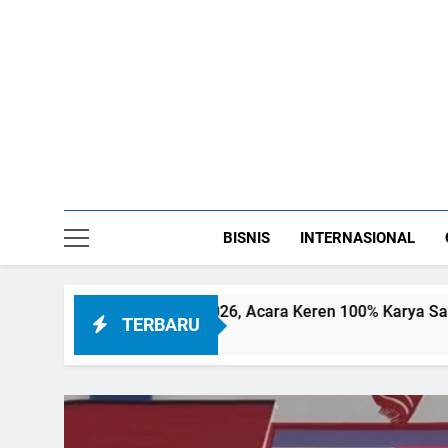
Skip
to
content
BISNIS
INTERNASIONAL
unan Wafifest 2026, Acara Keren 100% Karya Santri
TERBARU