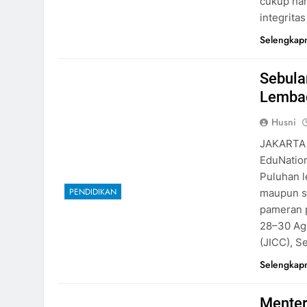
cukup han
integrita
Selengkap
Sebula
Lembag
Husni
JAKARTA –
EduNation
Puluhan l
PENDIDIKAN
maupun se
pameran p
28–30 Agu
(JICC), S
Selengkap
Menter