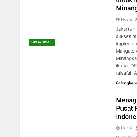
Minan
Husni
Jakarta 
sukses m
ORGANISASI
Implement
Mangato 
Minangkab
ikhtiar 
falsafah 
Selengkap
Menag 
Pusat 
Indone
Husni