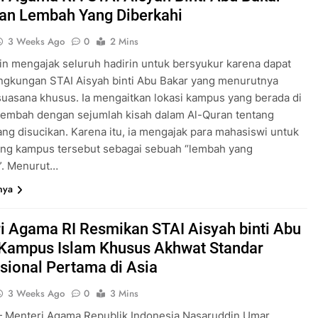
an Lembah Yang Diberkahi
3 Weeks Ago
0
2 Mins
n mengajak seluruh hadirin untuk bersyukur karena dapat
lingkungan STAI Aisyah binti Abu Bakar yang menurutnya
suasana khusus. Ia mengaitkan lokasi kampus yang berada di
lembah dengan sejumlah kisah dalam Al-Quran tentang
ng disucikan. Karena itu, ia mengajak para mahasiswi untuk
g kampus tersebut sebagai sebuah “lembah yang
”. Menurut…
nya
i Agama RI Resmikan STAI Aisyah binti Abu
 Kampus Islam Khusus Akhwat Standar
asional Pertama di Asia
3 Weeks Ago
0
3 Mins
Menteri Agama Republik Indonesia Nasaruddin Umar