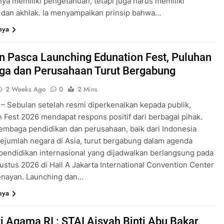
ya memiliki pengetahuan, tetapi juga harus memiliki
s dan akhlak. Ia menyampaikan prinsip bahwa…
nya
n Pasca Launching Edunation Fest, Puluhan
a dan Perusahaan Turut Bergabung
2 Weeks Ago
0
2 Mins
 Sebulan setelah resmi diperkenalkan kepada publik,
 Fest 2026 mendapat respons positif dari berbagai pihak.
embaga pendidikan dan perusahaan, baik dari Indonesia
jumlah negara di Asia, turut bergabung dalam agenda
endidikan internasional yang dijadwalkan berlangsung pada
stus 2026 di Hall A Jakarta International Convention Center
enayan. Launching dan…
nya
i Agama RI : STAI Aisyah Binti Abu Bakar