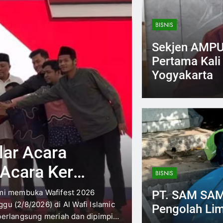
BISNIS
Sekjen AMPUH
Pertama Kali
Yogyakarta
Husni
3 Days A
3 Days
ORGANISASI
lar Acara
DARAM Per
 Acara Keren
Melalui Ka
BISNIS
Menjawab 
smi membuka Wafifest 2026
Jakarta – Dewan Pimp
PT. SAM SAM
u (2/8/2026) di Al Wafi Islamic
menyelenggarakan Kaj
Masyaraka
Pengolah Lim
berlangsung meriah dan dipimpin
Basandi Syarak, Syara