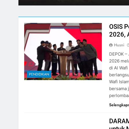
yampai
secara seremonial oleh Pengasuh Al Wafi Islamic I
ritas
Ali Saman Hasan, bersama jajaran pimpinan Al Waf
perlombaan…
OSIS P
2026, 
Husni
DEPOK – A
2026 mel
di Al Waf
PENDIDIKAN
berlangsu
Wafi Isla
bersama j
perlomb
Selengkap
DARAM 
untuk 