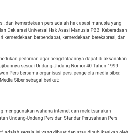
i, dan kemerdekaan pers adalah hak asasi manusia yang
dan Deklarasi Universal Hak Asasi Manusia PBB. Keberadaan
ari kemerdekaan berpendapat, kemerdekaan berekspresi, dan
emerlukan pedoman agar pengelolaannya dapat dilaksanakan
ewajibannya sesuai Undang-Undang Nomor 40 Tahun 1999
ewan Pers bersama organisasi pers, pengelola media siber,
dia Siber sebagai berikut:
ang menggunakan wahana internet dan melaksanakan
aratan Undang-Undang Pers dan Standar Perusahaan Pers
) adalah segala isi yang dibuat dan atau dipublikasikan oleh