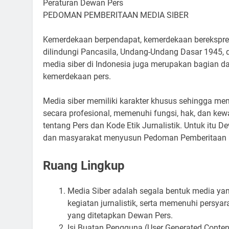
Peraturan Dewan Pers
PEDOMAN PEMBERITAAN MEDIA SIBER
Kemerdekaan berpendapat, kemerdekaan berekspres
dilindungi Pancasila, Undang-Undang Dasar 1945, 
media siber di Indonesia juga merupakan bagian d
kemerdekaan pers.
Media siber memiliki karakter khusus sehingga m
secara profesional, memenuhi fungsi, hak, dan k
tentang Pers dan Kode Etik Jurnalistik. Untuk itu D
dan masyarakat menyusun Pedoman Pemberitaan Me
Ruang Lingkup
Media Siber adalah segala bentuk media y
kegiatan jurnalistik, serta memenuhi persy
yang ditetapkan Dewan Pers.
Isi Buatan Pengguna (User Generated Content