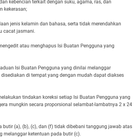
n kebencian terkait dengan suku, agama, ras, dan
n kekerasan;
edaan jenis kelamin dan bahasa, serta tidak merendahkan
au cacat jasmani.
 mengedit atau menghapus Isi Buatan Pengguna yang
aduan Isi Buatan Pengguna yang dinilai melanggar
us disediakan di tempat yang dengan mudah dapat diakses
melakukan tindakan koreksi setiap Isi Buatan Pengguna yang
egera mungkin secara proporsional selambat-lambatnya 2 x 24
utir (a), (b), (c), dan (f) tidak dibebani tanggung jawab atas
 melanggar ketentuan pada butir (c).