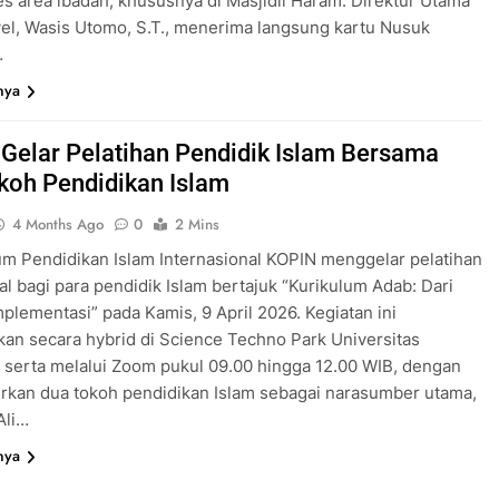
 area ibadah, khususnya di Masjidil Haram. Direktur Utama
vel, Wasis Utomo, S.T., menerima langsung kartu Nusuk
…
nya
Gelar Pelatihan Pendidik Islam Bersama
koh Pendidikan Islam
4 Months Ago
0
2 Mins
m Pendidikan Islam Internasional KOPIN menggelar pelatihan
al bagi para pendidik Islam bertajuk “Kurikulum Adab: Dari
Implementasi” pada Kamis, 9 April 2026. Kegiatan ini
kan secara hybrid di Science Techno Park Universitas
 serta melalui Zoom pukul 09.00 hingga 12.00 WIB, dengan
rkan dua tokoh pendidikan Islam sebagai narasumber utama,
Ali…
nya