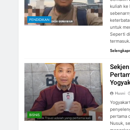
kuliah ke
sebenarn
PENDIDIKAN
keterbata
untuk men
Seperti d
termasu
Selengkap
Sekjen
Pertam
Yogyak
Husni
Yogyakart
penyeleng
BISNIS
pertama 
Nusuk, se