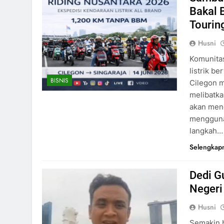
Bakal 
Tourin
Husni
Komunitas
listrik b
BISNIS
Cilegon m
melibatka
akan mene
mengguna
langkah…
Selengkap
Dedi G
Negeri
Husni
Semakin b