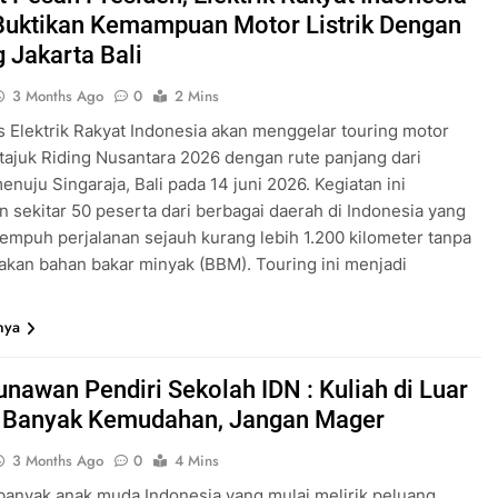
Buktikan Kemampuan Motor Listrik Dengan
g Jakarta Bali
3 Months Ago
0
2 Mins
 Elektrik Rakyat Indonesia akan menggelar touring motor
ertajuk Riding Nusantara 2026 dengan rute panjang dari
enuju Singaraja, Bali pada 14 juni 2026. Kegiatan ini
n sekitar 50 peserta dari berbagai daerah di Indonesia yang
mpuh perjalanan sejauh kurang lebih 1.200 kilometer tanpa
kan bahan bakar minyak (BBM). Touring ini menjadi
nya
unawan Pendiri Sekolah IDN : Kuliah di Luar
 Banyak Kemudahan, Jangan Mager
3 Months Ago
0
4 Mins
anyak anak muda Indonesia yang mulai melirik peluang