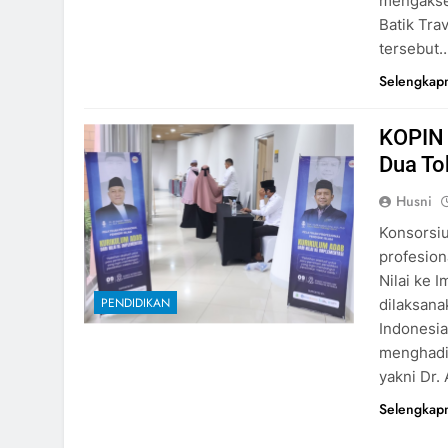
mengakses
Batik Tra
tersebut
Selengkap
KOPIN 
Dua To
Husni
Konsorsiu
profesion
Nilai ke 
PENDIDIKAN
dilaksana
Indonesia
menghadi
yakni Dr. 
Selengkap