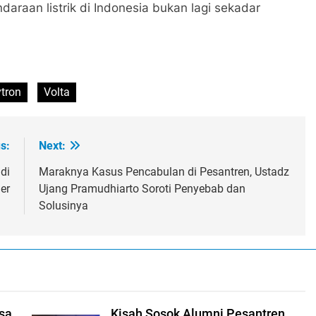
araan listrik di Indonesia bukan lagi sekadar
ytron
Volta
s:
Next:
di
Maraknya Kasus Pencabulan di Pesantren, Ustadz
er
Ujang Pramudhiarto Soroti Penyebab dan
Solusinya
sa
Kisah Sosok Alumni Pesantren,