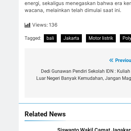
energi, sekaligus menegaskan bahwa era kend
wacana, melainkan telah dimulai saat ini.
Views:
136
Tagged:
bali
Jakarta
Motor listrik
Pol
Previou
Post
navigation
Dedi Gunawan Pendiri Sekolah IDN : Kuliah 
Luar Negeri Banyak Kemudahan, Jangan Mag
Related News
Siswanto Wakil Camat Jagakar