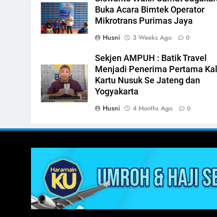
Buka Acara Bimtek Operator
Mikrotrans Purimas Jaya
Husni
3 Weeks Ago
0
Sekjen AMPUH : Batik Travel
Menjadi Penerima Pertama Kal
Kartu Nusuk Se Jateng dan
Yogyakarta
Husni
4 Months Ago
0