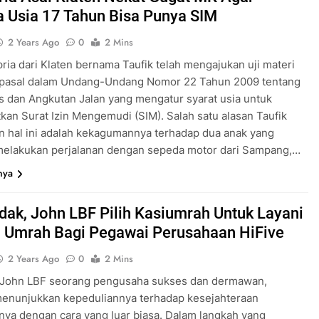
 Usia 17 Tahun Bisa Punya SIM
2 Years Ago
0
2 Mins
ria dari Klaten bernama Taufik telah mengajukan uji materi
 pasal dalam Undang-Undang Nomor 22 Tahun 2009 tentang
as dan Angkutan Jalan yang mengatur syarat usia untuk
an Surat Izin Mengemudi (SIM). Salah satu alasan Taufik
 hal ini adalah kekagumannya terhadap dua anak yang
 melakukan perjalanan dengan sepeda motor dari Sampang,…
nya
ak, John LBF Pilih Kasiumrah Untuk Layani
 Umrah Bagi Pegawai Perusahaan HiFive
2 Years Ago
0
2 Mins
– John LBF seorang pengusaha sukses dan dermawan,
menunjukkan kepeduliannya terhadap kesejahteraan
ya dengan cara yang luar biasa. Dalam langkah yang