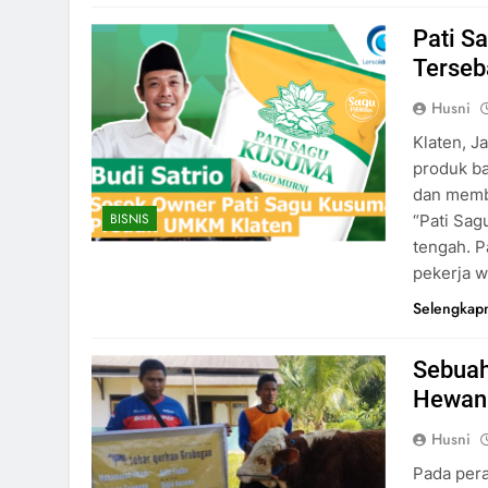
Pati S
Terseb
Husni
Klaten, J
produk b
dan memb
BISNIS
“Pati Sag
tengah. P
pekerja w
Selengkap
Sebuah
Hewan 
Husni
Pada pera