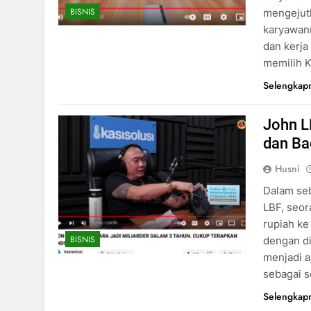
BISNIS
mengejutk
karyawann
dan kerja
memilih K
Selengkap
John L
dan Ba
Husni
Dalam se
LBF, seo
rupiah ke
BISNIS
dengan dis
menjadi a
sebagai s
Selengkap