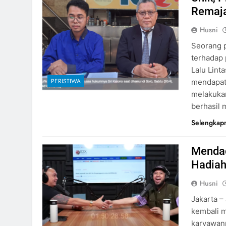
Remaja
Husni
Seorang p
terhadap
Lalu Lint
PERISTIWA
mendapatk
melakukan
berhasil
Selengkap
Mendad
Hadiah
Husni
Jakarta 
kembali 
karyawann