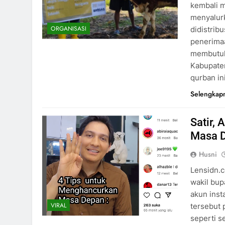
kembali 
menyalur
ORGANISASI
didistrib
penerima
membutuh
Kabupate
qurban in
Selengkap
Satir,
Masa 
Husni
Lensidn.c
wakil bup
akun inst
VIRAL
tersebut 
seperti 