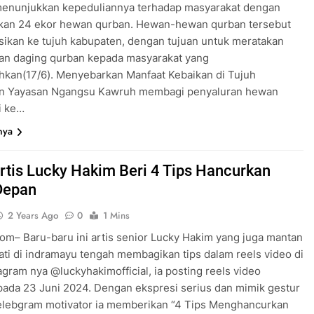
menunjukkan kepeduliannya terhadap masyarakat dengan
kan 24 ekor hewan qurban. Hewan-hewan qurban tersebut
usikan ke tujuh kabupaten, dengan tujuan untuk meratakan
an daging qurban kepada masyarakat yang
kan(17/6). Menyebarkan Manfaat Kebaikan di Tujuh
n Yayasan Ngangsu Kawruh membagi penyaluran hewan
i ke…
nya
 Artis Lucky Hakim Beri 4 Tips Hancurkan
Depan
2 Years Ago
0
1 Mins
om– Baru-baru ini artis senior Lucky Hakim yang juga mantan
ati di indramayu tengah membagikan tips dalam reels video di
agram nya @luckyhakimofficial, ia posting reels video
pada 23 Juni 2024. Dengan ekspresi serius dan mimik gestur
selebgram motivator ia memberikan “4 Tips Menghancurkan