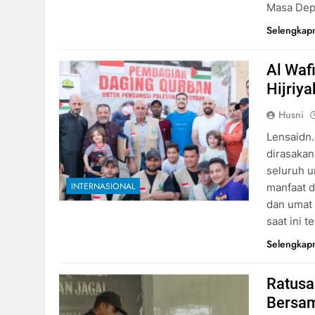
Masa Depa
Selengkap
Al Waf
Hijriy
Husni
Lensaidn.
dirasakan
seluruh u
INTERNASIONAL
manfaat d
dan umat 
saat ini t
Selengkap
Ratusan
Bersam