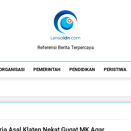
LensaIDN
Referensi Berita Terpercaya
ORGANISASI
PEMERINTAH
PENDIDIKAN
PERISTIWA
Pria Asal Klaten Nekat Gugat MK Agar