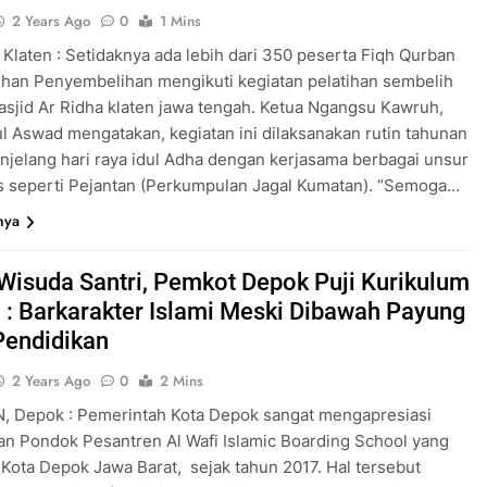
2 Years Ago
0
1 Mins
 Klaten : Setidaknya ada lebih dari 350 peserta Fiqh Qurban
ihan Penyembelihan mengikuti kegiatan pelatihan sembelih
Masjid Ar Ridha klaten jawa tengah. Ketua Ngangsu Kawruh,
l Aswad mengatakan, kegiatan ini dilaksanakan rutin tahunan
njelang hari raya idul Adha dengan kerjasama berbagai unsur
s seperti Pejantan (Perkumpulan Jagal Kumatan). “Semoga…
nya
 Wisuda Santri, Pemkot Depok Puji Kurikulum
i : Barkarakter Islami Meski Dibawah Payung
Pendidikan
2 Years Ago
0
2 Mins
, Depok : Pemerintah Kota Depok sangat mengapresiasi
n Pondok Pesantren Al Wafi Islamic Boarding School yang
 Kota Depok Jawa Barat, sejak tahun 2017. Hal tersebut