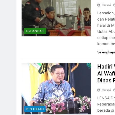
Husni
Lensaidn,
dan Pelat
halal di 
ORGANISASI
Ustaz Abu
setiap me
komunita
Selengkap
Hadiri
Al Waf
Dinas 
Husni
LENSAIDN
keberadaa
PENDIDIKAN
berada di