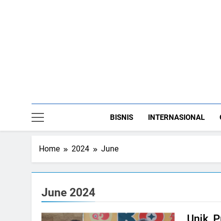
Skip
to
content
BISNIS
INTERNASIONAL
Home
2024
June
June 2024
Unik, 