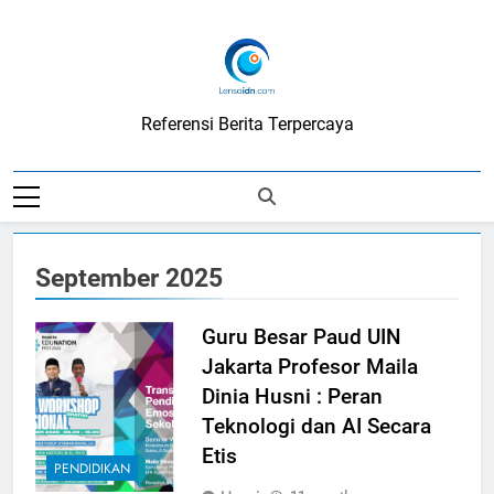
Skip
to
content
LensaIDN
Referensi Berita Terpercaya
September 2025
Guru Besar Paud UIN
Jakarta Profesor Maila
Dinia Husni : Peran
Teknologi dan AI Secara
Etis
PENDIDIKAN