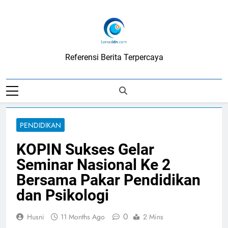
Skip
to
content
LensaIDN
Referensi Berita Terpercaya
PENDIDIKAN
KOPIN Sukses Gelar
Seminar Nasional Ke 2
Bersama Pakar Pendidikan
dan Psikologi
0
Husni
11 Months Ago
2 Mins