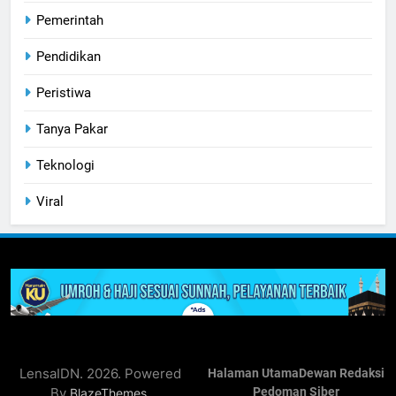
Pemerintah
Pendidikan
Peristiwa
Tanya Pakar
Teknologi
Viral
LensaIDN. 2026. Powered
Halaman Utama
Dewan Redaksi
By
.
Pedoman Siber
BlazeThemes