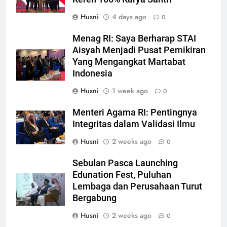
Husni
4 days ago
0
Menag RI: Saya Berharap STAI
Aisyah Menjadi Pusat Pemikiran
Yang Mengangkat Martabat
Indonesia
Husni
1 week ago
0
Menteri Agama RI: Pentingnya
Integritas dalam Validasi Ilmu
Husni
2 weeks ago
0
Sebulan Pasca Launching
Edunation Fest, Puluhan
Lembaga dan Perusahaan Turut
Bergabung
Husni
2 weeks ago
0