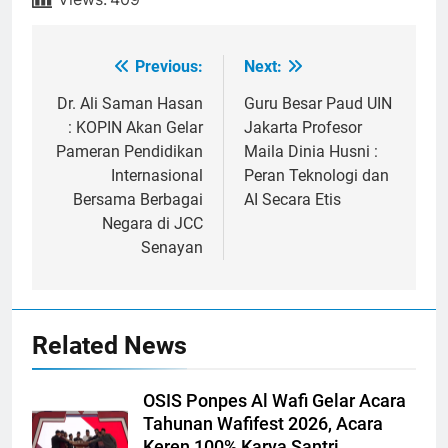
Previous:
Next:
Post
navigation
Dr. Ali Saman Hasan
Guru Besar Paud UIN
: KOPIN Akan Gelar
Jakarta Profesor
Pameran Pendidikan
Maila Dinia Husni :
Internasional
Peran Teknologi dan
Bersama Berbagai
AI Secara Etis
Negara di JCC
Senayan
Related News
OSIS Ponpes Al Wafi Gelar Acara
Tahunan Wafifest 2026, Acara
Keren 100% Karya Santri