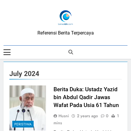
Skip
to
content
LensaIDN
Referensi Berita Terpercaya
July 2024
Berita Duka: Ustadz Yazid
bin Abdul Qadir Jawas
Wafat Pada Usia 61 Tahun
Husni
2 years ago
0
1
mins
PERISTIWA