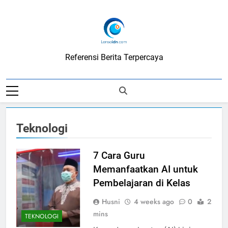
Skip
to
content
LensaIDN
Referensi Berita Terpercaya
Teknologi
7 Cara Guru
Memanfaatkan AI untuk
Pembelajaran di Kelas
Husni
4 weeks ago
0
2
mins
TEKNOLOGI