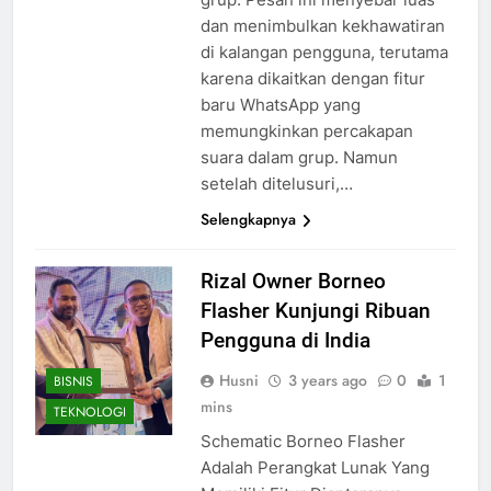
dan menimbulkan kekhawatiran
di kalangan pengguna, terutama
karena dikaitkan dengan fitur
baru WhatsApp yang
memungkinkan percakapan
suara dalam grup. Namun
setelah ditelusuri,…
Selengkapnya
Rizal Owner Borneo
Flasher Kunjungi Ribuan
Pengguna di India
Husni
3 years ago
0
1
BISNIS
mins
TEKNOLOGI
Schematic Borneo Flasher
Adalah Perangkat Lunak Yang