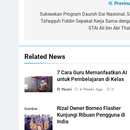
Previou
Post
navigation
Sukseskan Program Dauroh Dai Nasional, S
Tafaqquh Fiddin Sepakat Kerja Sama deng
STAI Ali bin Abi Thal
Related News
7 Cara Guru Memanfaatkan AI
untuk Pembelajaran di Kelas
Husni
4 Weeks Ago
0
Rizal Owner Borneo Flasher
Gambar :
Kunjungi Ribuan Pengguna di
Facebook Rizal
India
Arsyadini