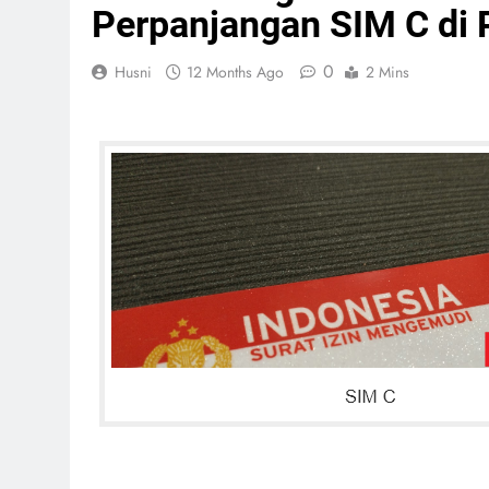
Perpanjangan SIM C di 
0
Husni
12 Months Ago
2 Mins