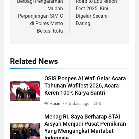
Berbagi Pengalaman
Road to EduNation
Mudah
Fest 2025: Kini
Perpanjangan SIM C
Digelar Secara
di Polres Metro
Daring
Bekasi Kota
Related News
OSIS Ponpes Al Wafi Gelar Acara
Tahunan Wafifest 2026, Acara
Keren 100% Karya Santri
Husni
6 days ago
0
Menag RI: Saya Berharap STAI
Aisyah Menjadi Pusat Pemikiran
Yang Mengangkat Martabat
Indonesia