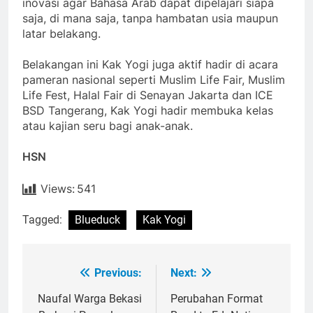
inovasi agar Bahasa Arab dapat dipelajari siapa
saja, di mana saja, tanpa hambatan usia maupun
latar belakang.
Belakangan ini Kak Yogi juga aktif hadir di acara
pameran nasional seperti Muslim Life Fair, Muslim
Life Fest, Halal Fair di Senayan Jakarta dan ICE
BSD Tangerang, Kak Yogi hadir membuka kelas
atau kajian seru bagi anak-anak.
HSN
Views:
541
Tagged:
Blueduck
Kak Yogi
Previous:
Next:
Post
navigation
Naufal Warga Bekasi
Perubahan Format