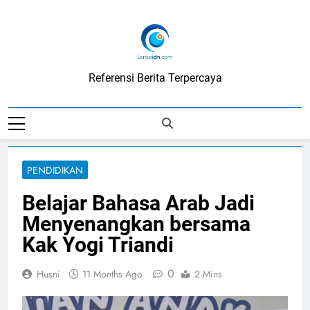
Skip
to
content
LensaIDN
Referensi Berita Terpercaya
PENDIDIKAN
Belajar Bahasa Arab Jadi
Menyenangkan bersama
Kak Yogi Triandi
0
Husni
11 Months Ago
2 Mins