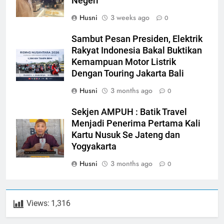
Negeri
Husni
3 weeks ago
0
Sambut Pesan Presiden, Elektrik
Rakyat Indonesia Bakal Buktikan
Kemampuan Motor Listrik
Dengan Touring Jakarta Bali
Husni
3 months ago
0
Sekjen AMPUH : Batik Travel
Menjadi Penerima Pertama Kali
Kartu Nusuk Se Jateng dan
Yogyakarta
Husni
3 months ago
0
Views:
1,316