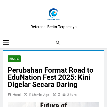
Skip
to
content
LensaIDN
Referensi Berita Terpercaya
BISNIS
Perubahan Format Road to
EduNation Fest 2025: Kini
Digelar Secara Daring
0
Husni
11 Months Ago
2 Mins