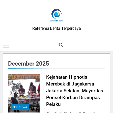
Skip
to
content
LensaIDN
Referensi Berita Terpercaya
December 2025
Kejahatan Hipnotis
Merebak di Jagakarsa
Jakarta Selatan, Mayoritas
Ponsel Korban Dirampas
Pelaku
PERISTIWA