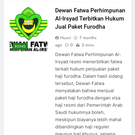
Dewan Fatwa Perhimpunan
Al-Irsyad Terbitkan Hukum
Jual Paket Furodha
Husni
7 months
ago
0
2 mins
BISNIS
Dewan Fatwa Perhimpunan Al-
Irsyad resmi menerbitkan fatwa
terkait hukum penjualan paket
haji furodha. Dalam hasil sidang
tersebut, Dewan Fatwa
menyatakan bahwa menjual
paket haji furodha dengan visa
haji resmi dari Pemerintah Arab
Saudi hukumnya boleh,
meskipun biayanya lebih mahal
dibandingkan haji reguler
maupun haji khusus, selama