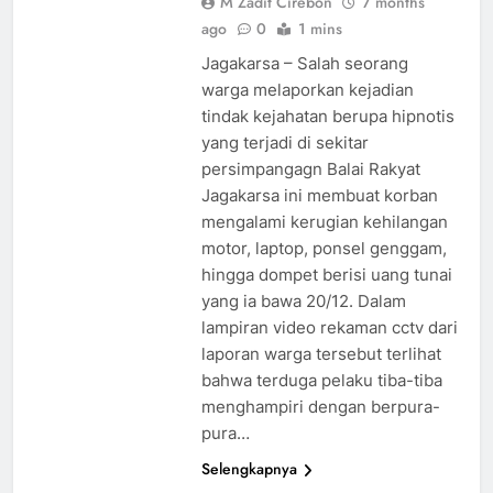
M Zadit Cirebon
7 months
ago
0
1 mins
Jagakarsa – Salah seorang
warga melaporkan kejadian
tindak kejahatan berupa hipnotis
yang terjadi di sekitar
persimpangagn Balai Rakyat
Jagakarsa ini membuat korban
mengalami kerugian kehilangan
motor, laptop, ponsel genggam,
hingga dompet berisi uang tunai
yang ia bawa 20/12. Dalam
lampiran video rekaman cctv dari
laporan warga tersebut terlihat
bahwa terduga pelaku tiba-tiba
menghampiri dengan berpura-
pura…
Selengkapnya