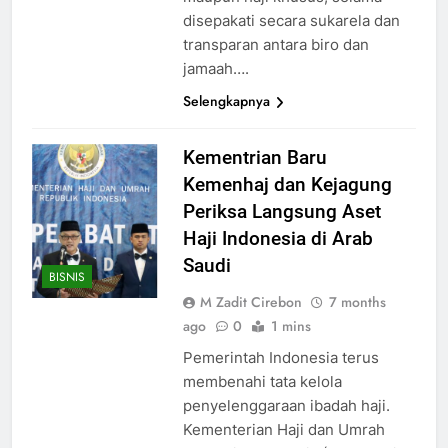
disepakati secara sukarela dan
transparan antara biro dan
jamaah….
Selengkapnya
Kementrian Baru
Kemenhaj dan Kejagung
Periksa Langsung Aset
Haji Indonesia di Arab
Saudi
BISNIS
M Zadit Cirebon
7 months
ago
0
1 mins
Pemerintah Indonesia terus
membenahi tata kelola
penyelenggaraan ibadah haji.
Kementerian Haji dan Umrah