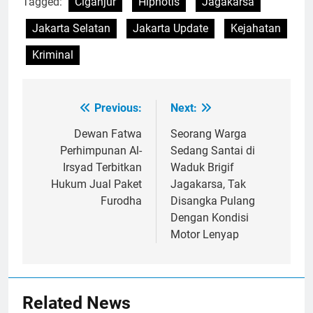
Tagged:
Ciganjur
Hipnotis
Jagakarsa
Jakarta Selatan
Jakarta Update
Kejahatan
Kriminal
Previous:
Next:
Post
navigation
Dewan Fatwa
Seorang Warga
Perhimpunan Al-
Sedang Santai di
Irsyad Terbitkan
Waduk Brigif
Hukum Jual Paket
Jagakarsa, Tak
Furodha
Disangka Pulang
Dengan Kondisi
Motor Lenyap
Related News