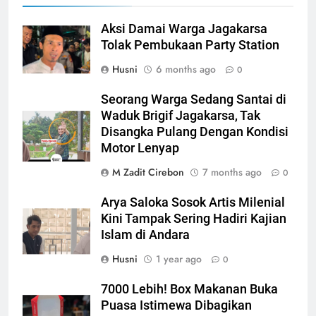
Aksi Damai Warga Jagakarsa
Tolak Pembukaan Party Station
Husni
6 months ago
0
Seorang Warga Sedang Santai di
Waduk Brigif Jagakarsa, Tak
Disangka Pulang Dengan Kondisi
Motor Lenyap
M Zadit Cirebon
7 months ago
0
Arya Saloka Sosok Artis Milenial
Kini Tampak Sering Hadiri Kajian
Islam di Andara
Husni
1 year ago
0
7000 Lebih! Box Makanan Buka
Puasa Istimewa Dibagikan