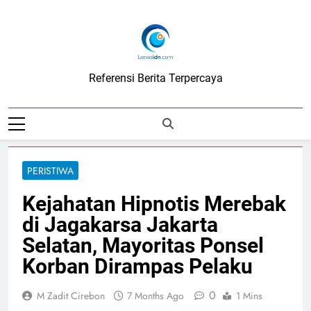
Skip
to
content
LensaIDN
Referensi Berita Terpercaya
PERISTIWA
Kejahatan Hipnotis Merebak
di Jagakarsa Jakarta
Selatan, Mayoritas Ponsel
Korban Dirampas Pelaku
0
M Zadit Cirebon
7 Months Ago
1 Mins