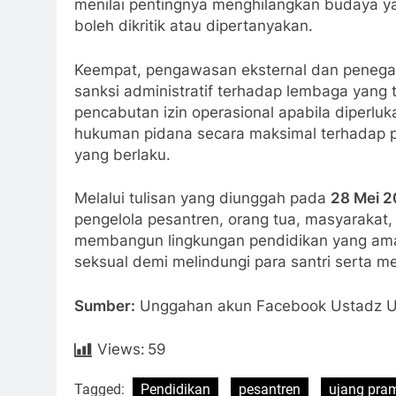
menilai pentingnya menghilangkan budaya y
boleh dikritik atau dipertanyakan.
Keempat, pengawasan eksternal dan peneg
sanksi administratif terhadap lembaga yang 
pencabutan izin operasional apabila diperlu
hukuman pidana secara maksimal terhadap 
yang berlaku.
Melalui tulisan yang diunggah pada
28 Mei 
pengelola pesantren, orang tua, masyarakat
membangun lingkungan pendidikan yang aman
seksual demi melindungi para santri serta 
Sumber:
Unggahan akun Facebook Ustadz Uj
Views:
59
Tagged:
Pendidikan
pesantren
ujang pra