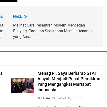
s:
Next:
ia
Melihat Cara Pesantren Modern Mencegah
an
Bullying: Panduan Sederhana Memilih Asrama
li
yang Aman
ra
Menag RI: Saya Berharap STAI
Aisyah Menjadi Pusat Pemikiran
Yang Mengangkat Martabat
Indonesia
Husni
1 Week Ago
0