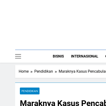
Skip
to
content
BISNIS
INTERNASIONAL
Home
Pendidikan
Maraknya Kasus Pencabulan 
PENDIDIKAN
Maraknya Kasus Pencabu