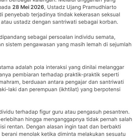
 pada
28 Mei 2026
, Ustadz Ujang Pramudhiarto
adi penyebab terjadinya tindak kekerasan seksual
atau ustadz dengan santriwati sebagai korban.
dipandang sebagai persoalan individu semata,
dan sistem pengawasan yang masih lemah di sejumlah
tama adalah pola interaksi yang dinilai melanggar
anya pembiaran terhadap praktik-praktik seperti
mahram, berduaan antara pengajar dan santriwati
ki-laki dan perempuan (ikhtilat) yang berpotensi
individu terhadap figur guru atau pengasuh pesantren.
berlebihan hingga menganggapnya tidak pernah salah
i rentan. Dengan alasan ingin taat dan berbakti
k berani menolak ketika diminta melakukan sesuatu