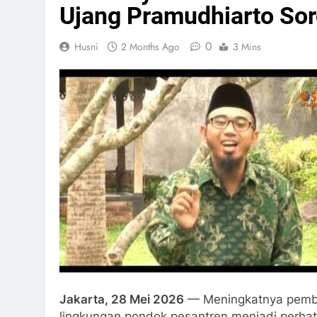
Ujang Pramudhiarto Sor
0
Husni
2 Months Ago
3 Mins
Jakarta, 28 Mei 2026
— Meningkatnya pember
lingkungan pondok pesantren menjadi perhat