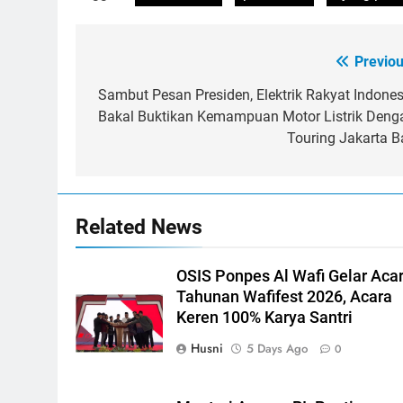
Previou
Post
navigation
Sambut Pesan Presiden, Elektrik Rakyat Indones
Bakal Buktikan Kemampuan Motor Listrik Deng
Touring Jakarta Ba
Related News
OSIS Ponpes Al Wafi Gelar Aca
Tahunan Wafifest 2026, Acara
Keren 100% Karya Santri
Husni
5 Days Ago
0