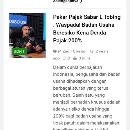
Selengkapnya
Pakar Pajak Sabar L Tobing
: Waspada! Badan Usaha
Beresiko Kena Denda
Pajak 200%
M Zadit Cirebon
2 years
BISNIS
ago
0
3 mins
Dalam dunia perpajakan
Indonesia, pengusaha dan badan
usaha dihadapkan dengan
berbagai aturan yang terus
berubah. Salah satu yang
menjadi perhatian khusus adalah
adanya risiko denda hingga
200% bagi badan usaha yang
tidak patuh dalam melaksanakan
kewajiban pajaknya. Hal ini