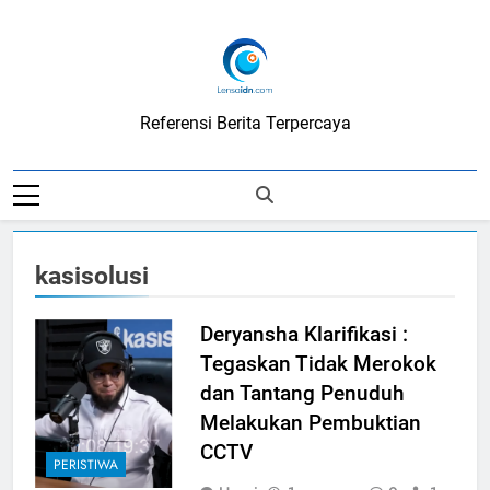
Skip
to
content
LensaIDN
Referensi Berita Terpercaya
kasisolusi
Deryansha Klarifikasi :
Tegaskan Tidak Merokok
dan Tantang Penuduh
Melakukan Pembuktian
CCTV
PERISTIWA