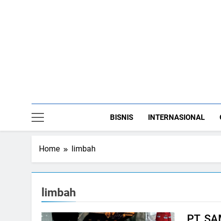
Skip
to
content
BISNIS
INTERNASIONAL
Home
limbah
limbah
PT. S