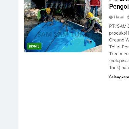
Pengol
Husni
PT. SAM 
produksi 
Ground Wa
BISNIS
Toilet Po
Treatment
(pelapisa
Tank) ada
Selengkap