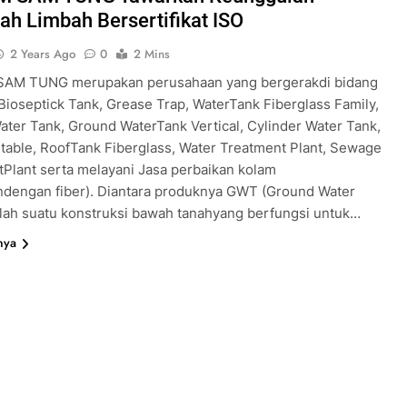
ah Limbah Bersertifikat ISO
2 Years Ago
0
2 Mins
SAM TUNG merupakan perusahaan yang bergerakdi bidang
Bioseptick Tank, Grease Trap, WaterTank Fiberglass Family,
ter Tank, Ground WaterTank Vertical, Cylinder Water Tank,
rtable, RoofTank Fiberglass, Water Treatment Plant, Sewage
Plant serta melayani Jasa perbaikan kolam
ndengan fiber). Diantara produknya GWT (Ground Water
lah suatu konstruksi bawah tanahyang berfungsi untuk…
nya