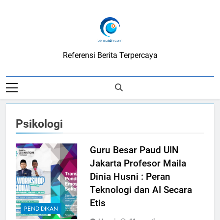
Skip
to
content
LensaIDN
Referensi Berita Terpercaya
Psikologi
Guru Besar Paud UIN
Jakarta Profesor Maila
Dinia Husni : Peran
Teknologi dan AI Secara
Etis
PENDIDIKAN