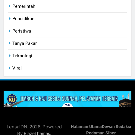
Pemerintah
Pendidikan
Peristiwa
Tanya Pakar
Teknologi
Viral
LensaIDN. 2026. Powered
Halaman Utama
Dewan Redaksi
By
.
Pedoman Siber
BlazeThemes