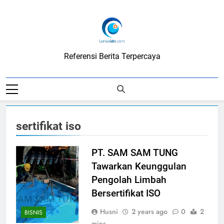
Skip
to
content
LensaIDN
Referensi Berita Terpercaya
sertifikat iso
PT. SAM SAM TUNG
Tawarkan Keunggulan
Pengolah Limbah
Bersertifikat ISO
Husni
2 years ago
0
2
BISNIS
mins