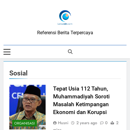
Skip
to
content
LensaIDN
Referensi Berita Terpercaya
Sosial
Tepat Usia 112 Tahun,
Muhammadiyah Soroti
Masalah Ketimpangan
Ekonomi dan Korupsi
Husni
2 years ago
0
2
ORGANISASI
mins