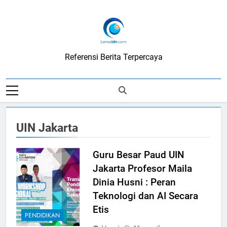
Skip
to
content
LensaIDN
Referensi Berita Terpercaya
UIN Jakarta
Guru Besar Paud UIN
Jakarta Profesor Maila
Dinia Husni : Peran
Teknologi dan AI Secara
Etis
PENDIDIKAN