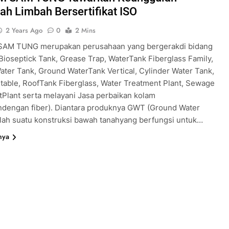
ah Limbah Bersertifikat ISO
2 Years Ago
0
2 Mins
SAM TUNG merupakan perusahaan yang bergerakdi bidang
Bioseptick Tank, Grease Trap, WaterTank Fiberglass Family,
ter Tank, Ground WaterTank Vertical, Cylinder Water Tank,
rtable, RoofTank Fiberglass, Water Treatment Plant, Sewage
Plant serta melayani Jasa perbaikan kolam
ndengan fiber). Diantara produknya GWT (Ground Water
lah suatu konstruksi bawah tanahyang berfungsi untuk…
nya