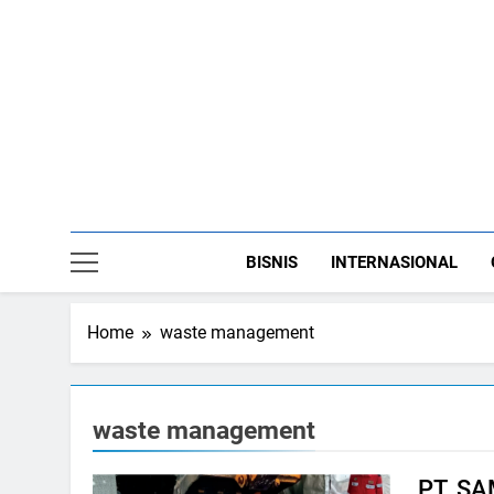
Skip
to
content
BISNIS
INTERNASIONAL
Home
waste management
waste management
PT. S