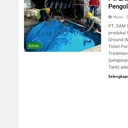
Pengol
Husni
PT. SAM 
produksi 
Ground Wa
BISNIS
Toilet Po
Treatment
(pelapisa
Tank) ada
Selengkap