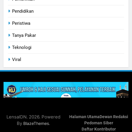
Pendidikan
Peristiwa
Tanya Pakar
Teknologi
Viral
LensaIDN. 2026. Powered
Halaman Utama
Dewan Redaksi
By
.
Pedoman Siber
BlazeThemes
Daftar Kontributor