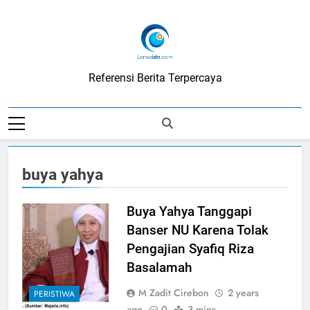
Skip
to
content
LensaIDN
Referensi Berita Terpercaya
buya yahya
Buya Yahya Tanggapi
Banser NU Karena Tolak
Pengajian Syafiq Riza
Basalamah
M Zadit Cirebon
2 years
PERISTIWA
ago
0
3 mins