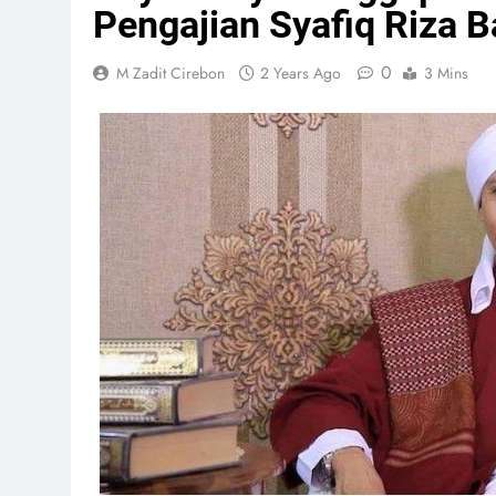
Pengajian Syafiq Riza 
0
M Zadit Cirebon
2 Years Ago
3 Mins