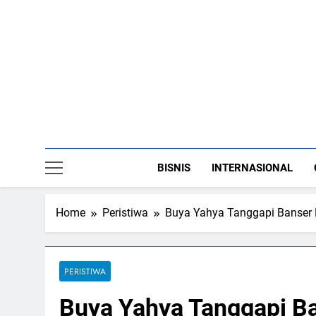
Skip
to
content
BISNIS
INTERNASIONAL
Home
Peristiwa
Buya Yahya Tanggapi Banser 
PERISTIWA
Buya Yahya Tanggapi Ba