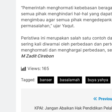
“Pemerintah menghormati kebebasan beraga
semua pihak menghindari hal-hal yang dapa
mengimbau agar semua pihak mengedepanka
permasalahan,” ujar Yaqut.
Peristiwa ini merupakan salah satu contoh d
sering kali diwarnai oleh perbedaan dan pert
menghormati dan menghargai perbedaan, ser
M Zadit Cirebon
Views:
165
Tagged:
banser
basalamah
buya yahya
Previou
Post
navigation
KPAI: Jangan Abaikan Hak Pendidikan Pela