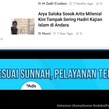
M Zadit Cirebon
7 Months Ago
0
Arya Saloka Sosok Artis Milenial
Kini Tampak Sering Hadiri Kajian
Islam di Andara
Husni
1 Year Ago
0
0
Halaman Utama
Dewan Redaksi
P