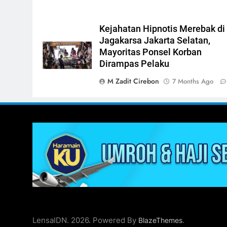
Kejahatan Hipnotis Merebak di
Jagakarsa Jakarta Selatan,
Mayoritas Ponsel Korban
Dirampas Pelaku
M Zadit Cirebon
7 Months Ago
LensaIDN. 2026. Powered By
.
BlazeThemes