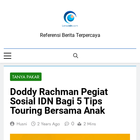
Skip
to
content
LensaIDN
Referensi Berita Terpercaya
TANYA PAKAR
Doddy Rachman Pegiat
Sosial IDN Bagi 5 Tips
Touring Bersama Anak
0
Husni
2 Years Ago
2 Mins