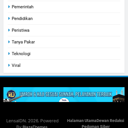
Pemerintah
Pendidikan
Peristiwa
Tanya Pakar
Teknologi
Viral
LensaIDN. 2026. Powered
Halaman Utama
Dewan Redaksi
By
.
Pedoman Siber
BlazeThemes