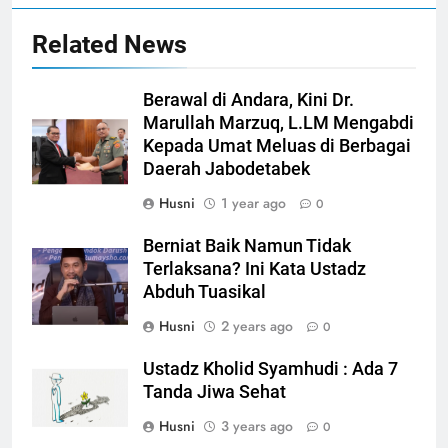
Related News
Berawal di Andara, Kini Dr.
Marullah Marzuq, L.LM Mengabdi
Kepada Umat Meluas di Berbagai
Daerah Jabodetabek
Husni
1 year ago
0
Berniat Baik Namun Tidak
Terlaksana? Ini Kata Ustadz
Abduh Tuasikal
Husni
2 years ago
0
Ustadz Kholid Syamhudi : Ada 7
Tanda Jiwa Sehat
Husni
3 years ago
0