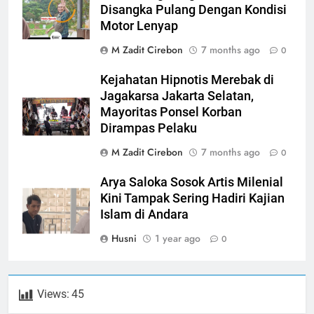
Disangka Pulang Dengan Kondisi
Motor Lenyap
M Zadit Cirebon
7 months ago
0
Kejahatan Hipnotis Merebak di
Jagakarsa Jakarta Selatan,
Mayoritas Ponsel Korban
Dirampas Pelaku
M Zadit Cirebon
7 months ago
0
Arya Saloka Sosok Artis Milenial
Kini Tampak Sering Hadiri Kajian
Islam di Andara
Husni
1 year ago
0
Views:
45