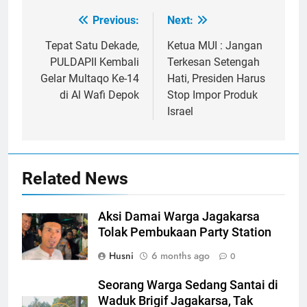
Previous:
Next:
Post
navigation
Tepat Satu Dekade,
Ketua MUI : Jangan
PULDAPII Kembali
Terkesan Setengah
Gelar Multaqo Ke-14
Hati, Presiden Harus
di Al Wafi Depok
Stop Impor Produk
Israel
Related News
Aksi Damai Warga Jagakarsa
Tolak Pembukaan Party Station
Husni
6 months ago
0
Seorang Warga Sedang Santai di
Waduk Brigif Jagakarsa, Tak