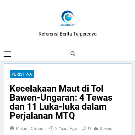
Skip
to
content
LensaIDN
Referensi Berita Terpercaya
PERISTIWA
Kecelakaan Maut di Tol
Bawen-Ungaran: 4 Tewas
dan 11 Luka-luka dalam
Perjalanan MTQ
0
M Zadit Cirebon
2 Years Ago
2 Mins