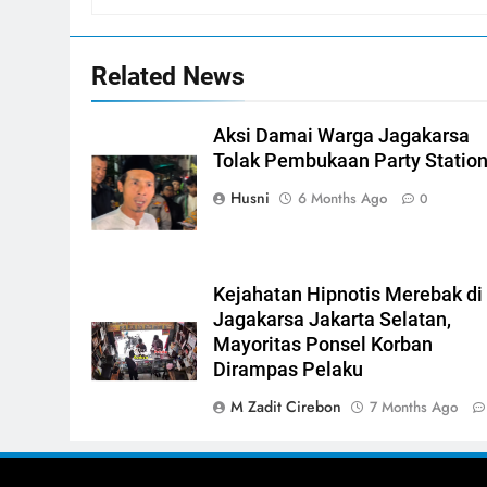
Related News
Aksi Damai Warga Jagakarsa
Tolak Pembukaan Party Statio
Husni
6 Months Ago
0
Kejahatan Hipnotis Merebak di
Jagakarsa Jakarta Selatan,
Mayoritas Ponsel Korban
Dirampas Pelaku
M Zadit Cirebon
7 Months Ago