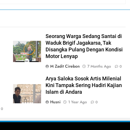
Seorang Warga Sedang Santai di
n
Waduk Brigif Jagakarsa, Tak
Disangka Pulang Dengan Kondisi
Motor Lenyap
M Zadit Cirebon
7 Months Ago
0
Arya Saloka Sosok Artis Milenial
Kini Tampak Sering Hadiri Kajian
Islam di Andara
Husni
1 Year Ago
0
0