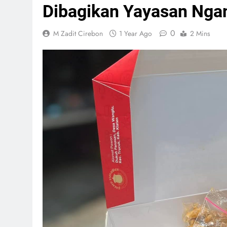
Dibagikan Yayasan Nga
0
M Zadit Cirebon
1 Year Ago
2 Mins