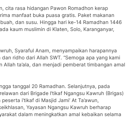
an, cita rasa hidangan Pawon Romadhon kerap
rima manfaat buka puasa gratis. Paket makanan
r, buah, dan susu. Hingga hari ke-14 Ramadhan 1446
pada kaum muslimin di Klaten, Solo, Karanganyar,
wruh, Syaraful Anam, menyampaikan harapannya
n dan ridho dari Allah SWT. “Semoga apa yang kami
 Allah ta’ala, dan menjadi pemberat timbangan amal
 hingga tanggal 20 Ramadhan. Selanjutnya, pada
lawan dari Brigade I’tikaf Ngangsu Kawruh (Brigas)
serta i’tikaf di Masjid Jami’ At Ta’awun,
eikhlasan, Yayasan Ngangsu Kawruh berharap
asyarakat dalam meningkatkan amal kebaikan selama