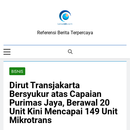
Skip
to
content
LensaIDN
Referensi Berita Terpercaya
BISNIS
Dirut Transjakarta
Bersyukur atas Capaian
Purimas Jaya, Berawal 20
Unit Kini Mencapai 149 Unit
Mikrotrans