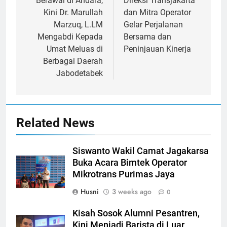
navigation
Berawal di Andara,
Direksi Transjakarta
Kini Dr. Marullah
dan Mitra Operator
Marzuq, L.LM
Gelar Perjalanan
Mengabdi Kepada
Bersama dan
Umat Meluas di
Peninjauan Kinerja
Berbagai Daerah
Jabodetabek
Related News
Siswanto Wakil Camat Jagakarsa
Buka Acara Bimtek Operator
Mikrotrans Purimas Jaya
Husni
3 weeks ago
0
Kisah Sosok Alumni Pesantren,
Kini Menjadi Barista di Luar