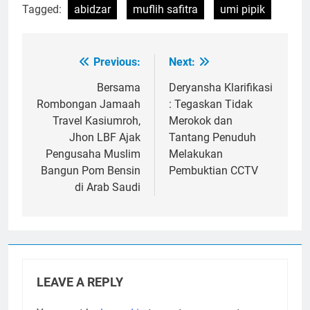
Tagged:
abidzar
muflih safitra
umi pipik
Previous:
Next:
Post
navigation
Bersama
Deryansha Klarifikasi
Rombongan Jamaah
: Tegaskan Tidak
Travel Kasiumroh,
Merokok dan
Jhon LBF Ajak
Tantang Penuduh
Pengusaha Muslim
Melakukan
Bangun Pom Bensin
Pembuktian CCTV
di Arab Saudi
LEAVE A REPLY