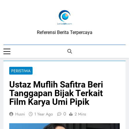
Skip
to
content
LensaIDN
Referensi Berita Terpercaya
PERISTIWA
Ustaz Muflih Safitra Beri
Tanggapan Bijak Terkait
Film Karya Umi Pipik
0
Husni
1 Year Ago
2 Mins