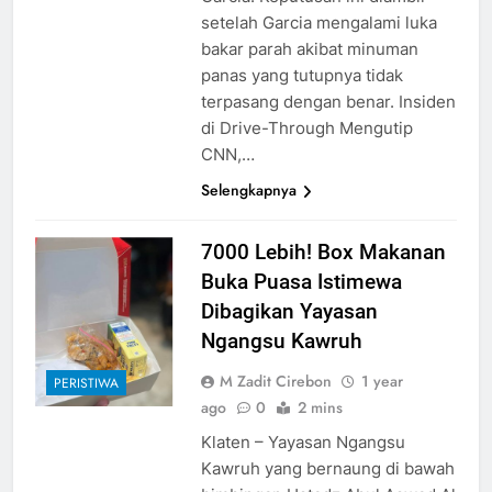
setelah Garcia mengalami luka
bakar parah akibat minuman
panas yang tutupnya tidak
terpasang dengan benar. Insiden
di Drive-Through Mengutip
CNN,…
Selengkapnya
7000 Lebih! Box Makanan
Buka Puasa Istimewa
Dibagikan Yayasan
Ngangsu Kawruh
M Zadit Cirebon
1 year
PERISTIWA
ago
0
2 mins
Klaten – Yayasan Ngangsu
Kawruh yang bernaung di bawah