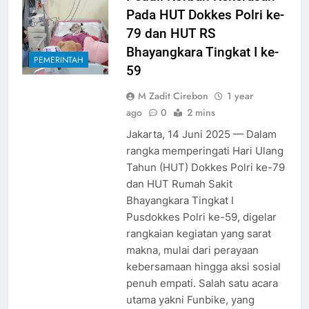
Pada HUT Dokkes Polri ke-
79 dan HUT RS
Bhayangkara Tingkat I ke-
PEMERINTAH
59
M Zadit Cirebon
1 year
ago
0
2 mins
Jakarta, 14 Juni 2025 — Dalam
rangka memperingati Hari Ulang
Tahun (HUT) Dokkes Polri ke-79
dan HUT Rumah Sakit
Bhayangkara Tingkat I
Pusdokkes Polri ke-59, digelar
rangkaian kegiatan yang sarat
makna, mulai dari perayaan
kebersamaan hingga aksi sosial
penuh empati. Salah satu acara
utama yakni Funbike, yang