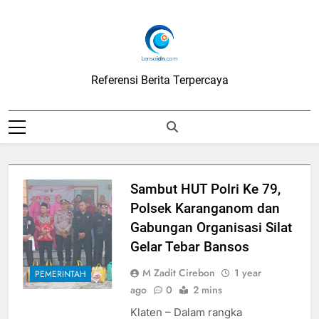
Skip
to
content
LensaIDN
Referensi Berita Terpercaya
Sambut HUT Polri Ke 79,
Polsek Karanganom dan
Gabungan Organisasi Silat
Gelar Tebar Bansos
M Zadit Cirebon
1 year
PEMERINTAH
ago
0
2 mins
Klaten – Dalam rangka