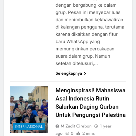
dengan bergabung ke dalam
grup. Pesan ini menyebar luas
dan menimbulkan kekhawatiran
di kalangan pengguna, terutama
karena dikaitkan dengan fitur
baru WhatsApp yang
memungkinkan percakapan
suara dalam grup. Namun
setelah ditelusuri,…
Selengkapnya
Menginspirasi! Mahasiswa
Asal Indonesia Rutin
Salurkan Daging Qurban
Untuk Pengungsi Palestina
M Zadit Cirebon
1 year
INTERNASIONAL
ago
0
2 mins