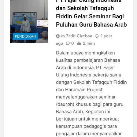
dan Sekolah Tafaqquh
Fiddin Gelar Seminar Bagi
Puluhan Guru Bahasa Arab
M Zadit Cirebon
1 year
PENDIDIKAN
ago
0
2 mins
Dalam upaya meningkatkan
kualitas pembelajaran Bahasa
Arab di Indonesia, PT Fajar
Ulung Indonesia bekerja sama
dengan Sekolah Tafaqquh Fiddin
dan Haramain Project
menyelenggarakan seminar
(dauroh) khusus bagi para guru
Bahasa Arab. Kegiatan ini
bertujuan untuk memperkuat
kemampuan pedagogis para
pengajar dalam menyampaikan