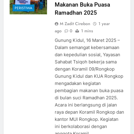
Makanan Buka Puasa
PERISTIWA
Ramadhan 2025
M Zadit Cirebon
1 year
ago
0
1 mins
Gunung Kidul, 16 Maret 2025 –
Dalam semangat kebersamaan
dan kepedulian sosial, Yayasan
Sahabat Tsiqoh bekerja sama
dengan Koramil 09/Rongkop
Gunung Kidul dan KUA Rongkop
mengadakan kegiatan
pembagian makanan buka puasa
di bulan suci Ramadhan 2025.
Acara ini berlangsung di jalan
raya depan Koramil Rongkop dan
kantor MUI Rongkop. Kegiatan
ini berkolaborasi dengan
anggota Koramil…